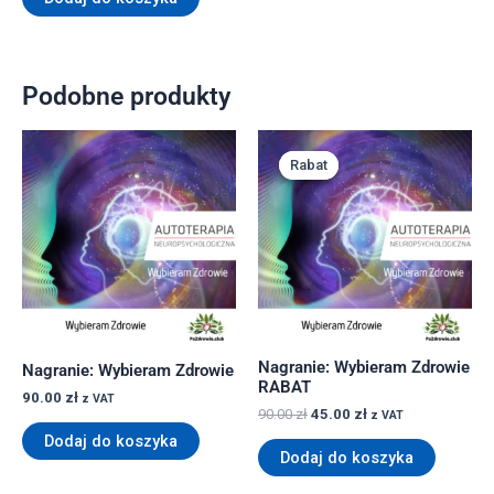
Podobne produkty
Pierwotna
Aktualna
cena
cena
Rabat
Rabat
wynosiła:
wynosi:
90.00 zł.
45.00 zł.
Nagranie: Wybieram Zdrowie
Nagranie: Wybieram Zdrowie
RABAT
90.00
zł
z VAT
90.00
zł
45.00
zł
z VAT
Dodaj do koszyka
Dodaj do koszyka