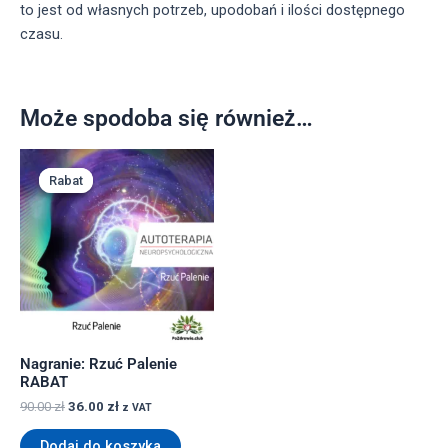
to jest od własnych potrzeb, upodobań i ilości dostępnego
czasu.
Może spodoba się również…
Pierwotna
Aktualna
cena
cena
Rabat
Rabat
wynosiła:
wynosi:
90.00 zł.
36.00 zł.
Nagranie: Rzuć Palenie
RABAT
90.00
zł
36.00
zł
z VAT
Dodaj do koszyka