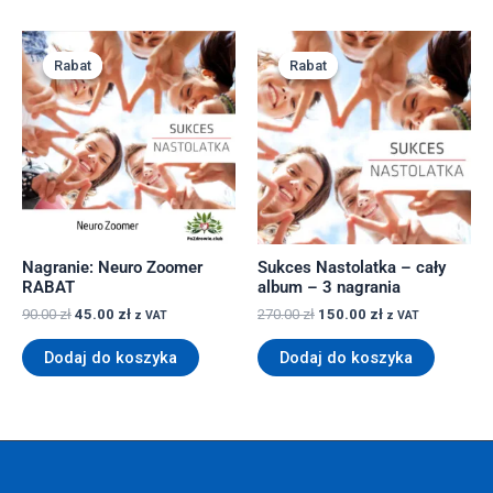
Pierwotna
Aktualna
Pierwotna
Aktualna
cena
cena
cena
cena
Rabat
Rabat
Rabat
Rabat
wynosiła:
wynosi:
wynosiła:
wynosi:
90.00 zł.
45.00 zł.
270.00 zł.
150.00 zł.
Nagranie: Neuro Zoomer
Sukces Nastolatka – cały
RABAT
album – 3 nagrania
90.00
zł
45.00
zł
270.00
zł
150.00
zł
z VAT
z VAT
Dodaj do koszyka
Dodaj do koszyka