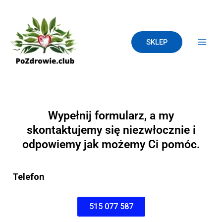
SKIP
Main
TO
Men
CONTENT
SKLEP
Wypełnij formularz, a my
skontaktujemy się niezwłocznie i
odpowiemy jak możemy Ci pomóc.
Telefon
515 077 587