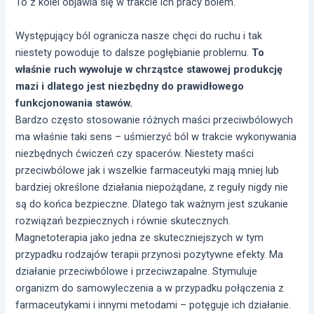
To z kolei objawia się w trakcie ich pracy bólem.
Występujący ból ogranicza nasze chęci do ruchu i tak
niestety powoduje to dalsze pogłębianie problemu.
To
właśnie ruch wywołuje w chrząstce stawowej produkcję
mazi i dlatego jest niezbędny do prawidłowego
funkcjonowania stawów.
Bardzo często stosowanie różnych maści przeciwbólowych
ma właśnie taki sens – uśmierzyć ból w trakcie wykonywania
niezbędnych ćwiczeń czy spacerów. Niestety maści
przeciwbólowe jak i wszelkie farmaceutyki mają mniej lub
bardziej określone działania niepożądane, z reguły nigdy nie
są do końca bezpieczne. Dlatego tak ważnym jest szukanie
rozwiązań bezpiecznych i równie skutecznych.
Magnetoterapia jako jedna ze skuteczniejszych w tym
przypadku rodzajów terapii przynosi pozytywne efekty. Ma
działanie przeciwbólowe i przeciwzapalne. Stymuluje
organizm do samowyleczenia a w przypadku połączenia z
farmaceutykami i innymi metodami – potęguje ich działanie.