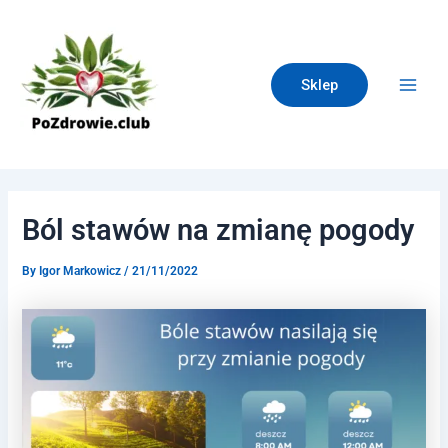
Skip
Post
Main
to
navigation
Men
content
Sklep
Ból stawów na zmianę pogody
By
Igor Markowicz
/
21/11/2022