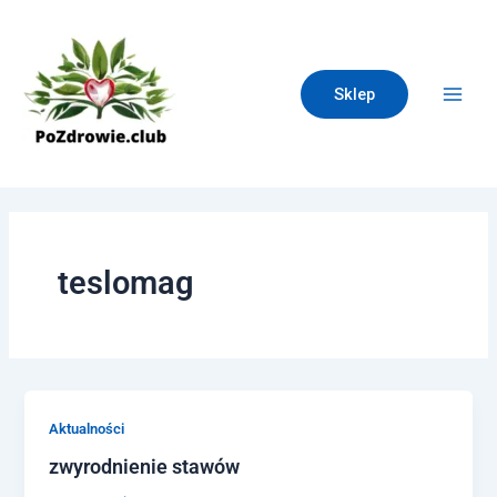
Skip
Main
to
Men
content
Sklep
teslomag
Aktualności
zwyrodnienie stawów