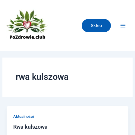
Skip
Main
to
Men
content
Sklep
rwa kulszowa
Aktualności
Rwa kulszowa