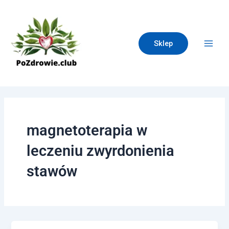
Skip
Main
to
Men
content
Sklep
magnetoterapia w
leczeniu zwyrdonienia
stawów